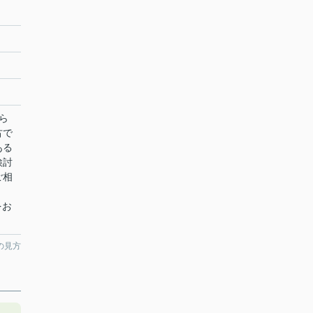
ら
古で
ある
検討
ご相
絡をお
の見方