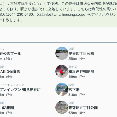
丁目）：京急本線生麦にも近くて便利。この物件は快適な室内環境が魅力
なっており、駅より徒歩9分に立地しています。こちらは利便性の高い
230-0480、又はinfo@aina-housing.co.jpからアイナハウジン
ート致します。
ール
公園
谷公園プール
岸谷四丁目公園
2ｍ（2分）
258ｍ（4分）
育園
郵便局
EAKID保育園
横浜岸谷郵便局
24ｍ（6分）
489ｍ（7分）
ンビニエンスストア
銭湯
ブンイレブン 鶴見岸谷店
宮下湯
05ｍ（7分）
518ｍ（7分）
稚園
公園
山幼稚園
東寺尾五丁目公園
38ｍ（7分）
620ｍ（8分）