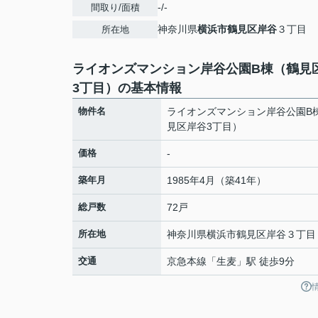
-/-
間取り/面積
神奈川県
横浜市鶴見区
岸谷
３丁目
所在地
ライオンズマンション岸谷公園B棟（鶴見
3丁目）の基本情報
物件名
ライオンズマンション岸谷公園B
見区岸谷3丁目）
価格
-
築年月
1985年4月（築41年）
総戸数
72戸
所在地
神奈川県
横浜市鶴見区
岸谷
３丁目
交通
京急本線
「
生麦
」駅 徒歩9分