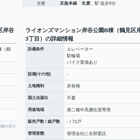
京急本線
「
生麦
」駅 徒歩9分
交通
区岸谷
ライオンズマンション岸谷公園B棟（鶴見区
3丁目）の詳細情報
棟（鶴
設備条件
エレベーター
駐輪場
バイク置場あり
設備(その他)
-
土地権利
所有権
国土法届出
不要
用途地域
第二種中高層住居専用
販売戸数 / 総戸数
- / 72戸
情報の見方
管理形態
管理会社に全部委託