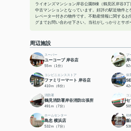
ライオンズマンション岸谷公園B棟（鶴見区岸谷3
中古マンションとなっています。好評の駅近物件と
レベーター付きの物件です。不動産情報に関するお悩みは044-
グまでお問い合わせ下さい。当社がしっかりとサポ
周辺施設
スーパー
プ
ユーコープ 岸谷店
岸
55ｍ（1分）
9
コンビニエンスストア
保
ファミリーマート 岸谷店
S
410ｍ（6分）
4
消防署
コ
鶴見消防署岸谷消防出張所
セ
491ｍ（7分）
5
ホームセンター
幼
島忠 横浜店
飯
532ｍ（7分）
5