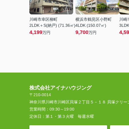
川崎市幸区柳町
横浜市鶴見区小野町
川崎
2LDK＋S(納戸) (71.36㎡)
4LDK (150.07㎡)
3LDK
4,199
9,700
4,5
万円
万円
株式会社アイナハウジング
〒210-0014
神奈川県川崎市川崎区貝塚２丁目５－１８ 貝塚クリー
営業時間：
09:30～19:00
定休日：
第１・第３火曜 毎週水曜