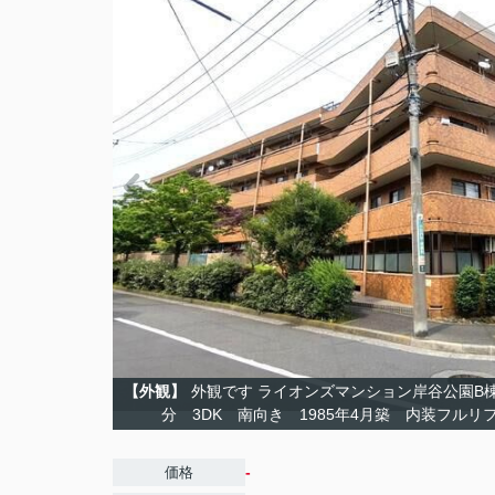
【外観】
外観です ライオンズマンション岸谷公園B
分 3DK 南向き 1985年4月築 内装フルリ
-
価格