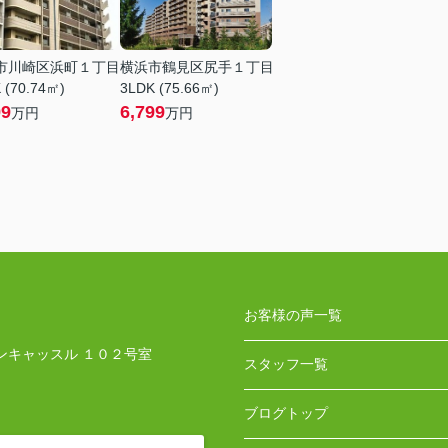
市川崎区浜町１丁目
横浜市鶴見区尻手１丁目
 (70.74㎡)
3LDK (75.66㎡)
99
6,799
万円
万円
お客様の声一覧
ンキャッスル １０２号室
スタッフ一覧
ブログトップ