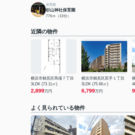
保育園
杉山神社保育園
776ｍ（10分）
近隣の物件
横浜市鶴見区馬場７丁目
横浜市鶴見区尻手１丁目
3LDK (73.11㎡)
3LDK (75.66㎡)
4
2,899
6,799
9
万円
万円
よく見られている物件