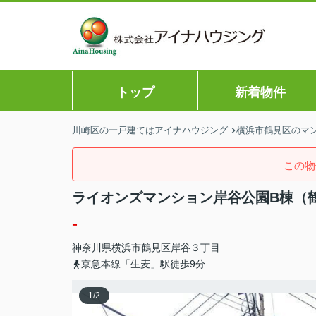
トップ
新着物件
川崎区の一戸建てはアイナハウジング
横浜市鶴見区のマン
この物
ライオンズマンション岸谷公園B棟（
-
神奈川県
横浜市鶴見区
岸谷
３丁目
京急本線「生麦」駅徒歩9分
1
/
2