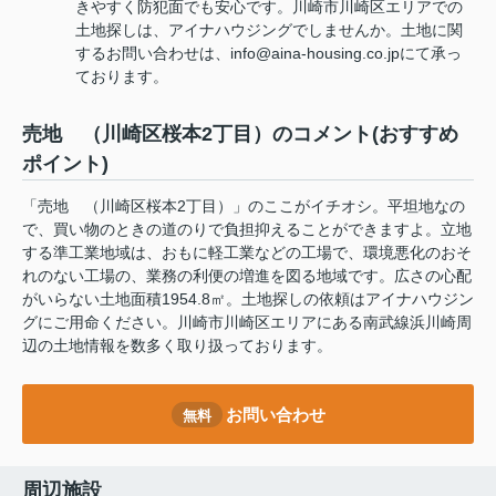
きやすく防犯面でも安心です。川崎市川崎区エリアでの
土地探しは、アイナハウジングでしませんか。土地に関
するお問い合わせは、info@aina-housing.co.jpにて承っ
ております。
売地 （川崎区桜本2丁目）のコメント(おすすめ
ポイント)
「売地 （川崎区桜本2丁目）」のここがイチオシ。平坦地なの
で、買い物のときの道のりで負担抑えることができますよ。立地
する準工業地域は、おもに軽工業などの工場で、環境悪化のおそ
れのない工場の、業務の利便の増進を図る地域です。広さの心配
がいらない土地面積1954.8㎡。土地探しの依頼はアイナハウジン
グにご用命ください。川崎市川崎区エリアにある南武線浜川崎周
辺の土地情報を数多く取り扱っております。
お問い合わせ
無料
周辺施設