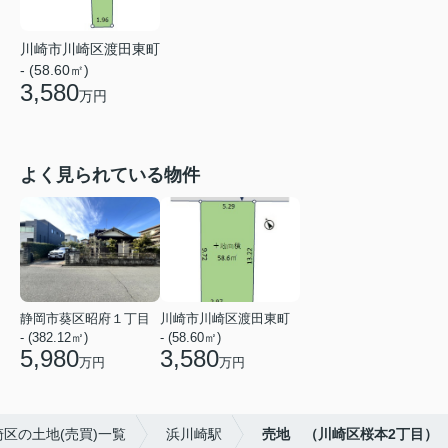
川崎市川崎区渡田東町
- (58.60㎡)
3,580
万円
よく見られている物件
静岡市葵区昭府１丁目
川崎市川崎区渡田東町
- (382.12㎡)
- (58.60㎡)
5,980
3,580
万円
万円
区の土地(売買)一覧
浜川崎駅
売地 （川崎区桜本2丁目）