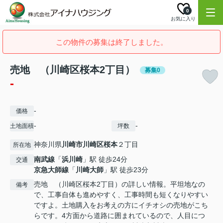
0
お気に入り
この物件の募集は終了しました。
売地 （川崎区桜本2丁目）
募集0
-
-
価格
-
-
土地面積
坪数
神奈川県
川崎市川崎区
桜本
２丁目
所在地
南武線
「
浜川崎
」駅 徒歩24分
交通
京急大師線
「
川崎大師
」駅 徒歩23分
売地 （川崎区桜本2丁目）の詳しい情報。平坦地なの
備考
で、工事自体も進めやすく、工事時間も短くなりやすい
ですよ。土地購入をお考えの方にイチオシの売地がこち
らです。4方面から道路に囲まれているので、人目につ