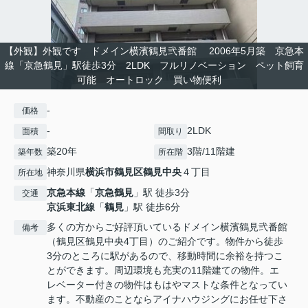
【外観】外観です ドメイン横濱鶴見弐番館 2006年5月築 京急本
線「京急鶴見」駅徒歩3分 2LDK フルリノベーション ペット飼育
可能 オートロック 買い物便利
-
価格
-
2LDK
面積
間取り
築20年
3階/11階建
築年数
所在階
神奈川県
横浜市鶴見区
鶴見中央
４丁目
所在地
京急本線
「
京急鶴見
」駅 徒歩3分
交通
京浜東北線
「
鶴見
」駅 徒歩6分
多くの方からご好評頂いているドメイン横濱鶴見弐番館
備考
（鶴見区鶴見中央4丁目）のご紹介です。物件から徒歩
3分のところに駅があるので、移動時間に余裕を持つこ
とができます。周辺環境も充実の11階建ての物件。エ
レベーター付きの物件はもはやマストな条件となってい
ます。不動産のことならアイナハウジングにお任せ下さ