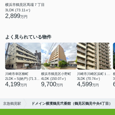
横浜市鶴見区馬場７丁目
3LDK (73.11㎡)
2,899
万円
よく見られている物件
川崎市幸区柳町
横浜市鶴見区小野町
川崎市川崎区浜町１丁目
2LDK＋S(納戸) (71.36㎡)
4LDK (150.07㎡)
3LDK (70.74㎡)
3
4,199
9,700
4,599
万円
万円
万円
京急鶴見駅
ドメイン横濱鶴見弐番館（鶴見区鶴見中央4丁目）