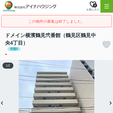
0
お気に入り
この物件の募集は終了しました。
ドメイン横濱鶴見弐番館（鶴見区鶴見中
央4丁目）
空室0
-
1
/
2