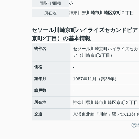
-/-
間取り/面積
神奈川県
川崎市川崎区
京町
２丁目
所在地
セソール川崎京町ハイライズセカンドピア
京町2丁目）の基本情報
物件名
セソール川崎京町ハイライズセカ
ア（川崎京町2丁目）
価格
-
築年月
1987年11月（築38年）
総戸数
-
所在地
神奈川県
川崎市川崎区
京町
２丁目
交通
京浜東北線
「
川崎
」駅 バス13分 