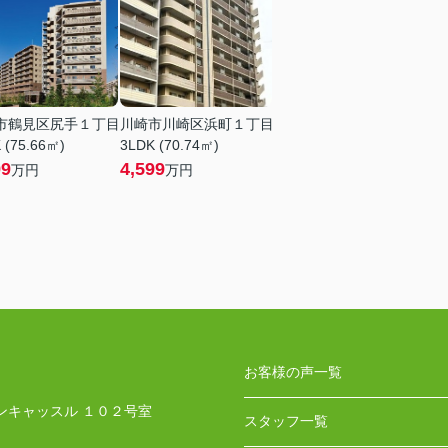
市鶴見区尻手１丁目
川崎市川崎区浜町１丁目
 (75.66㎡)
3LDK (70.74㎡)
99
4,599
万円
万円
お客様の声一覧
ンキャッスル １０２号室
スタッフ一覧