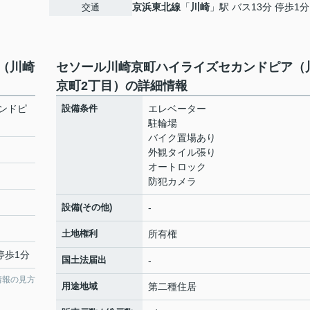
京浜東北線
「
川崎
」駅 バス13分 停歩1分
交通
（川崎
セソール川崎京町ハイライズセカンドピア（
京町2丁目）の詳細情報
ンドピ
設備条件
エレベーター
駐輪場
バイク置場あり
外観タイル張り
オートロック
防犯カメラ
設備(その他)
-
土地権利
所有権
停歩1分
国土法届出
-
情報の見方
用途地域
第二種住居