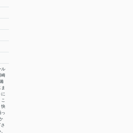
ール
川崎
備
じま
きに
。こ
。快
揃っ
か
約下さ
い。