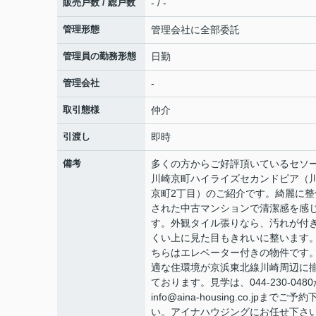
販売戸数 / 総戸数
- / -
管理形態
管理会社に全部委託
管理員の勤務形態
日勤
管理会社
-
取引態様
仲介
引渡し
即時
備考
多くの方からご好評頂いているセソ
川崎京町ハイライズセカンドピア（
京町2丁目）のご紹介です。綺麗に整
された中古マンションで清潔感を感
す。外観タイル張りなら、汚れが付
くい上に見た目もきれいに整います
ちらはエレベーター付きの物件です
適な住環境が京浜東北線川崎周辺に
ております。見学は、044-230-0480
info@aina-housing.co.jpまでご予
い。アイナハウジングにお任せ下さ