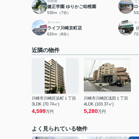
幼稚園
コ
健正学園 ゆりかご幼稚園
ロ
530ｍ（7分）
5
スーパー
ス
ライフ川崎京町店
（
620ｍ（8分）
7
近隣の物件
川崎市川崎区浜町１丁目
川崎市川崎区浅田１丁目
3LDK (70.74㎡)
4LDK (103.37㎡)
4,599
5,280
万円
万円
よく見られている物件