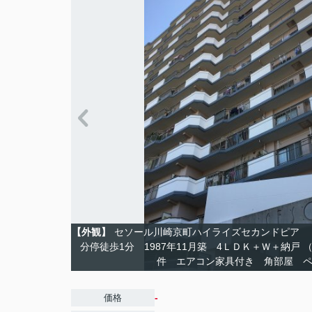
【外観】
セソール川崎京町ハイライズセカンドピア 
分停徒歩1分 1987年11月築 4ＬＤＫ＋Ｗ＋納戸 （
件 エアコン家具付き 角部屋 
-
価格