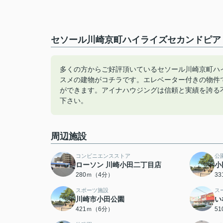
セソール川崎京町ハイライズセカンドピア（
多くの方からご好評頂いているセソール川崎京町ハ
スメの建物がコチラです。エレベーター付きの物件
ができます。アイナハウジングは信頼と実績を誇る不動
下さい。
周辺施設
コンビニエンスストア
公
ローソン 川崎小田二丁目店
小
280ｍ（4分）
3
スポーツ施設
ス
川崎市小田公園
い
421ｍ（6分）
5