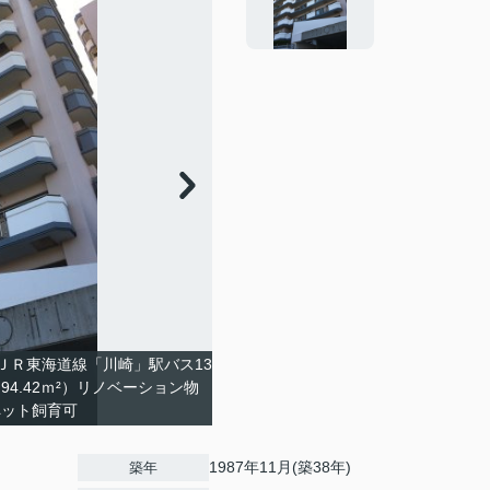
ＪＲ東海道線「川崎」駅バス13
94.42ｍ²）リノベーション物
ペット飼育可
1987年11月(築38年)
築年