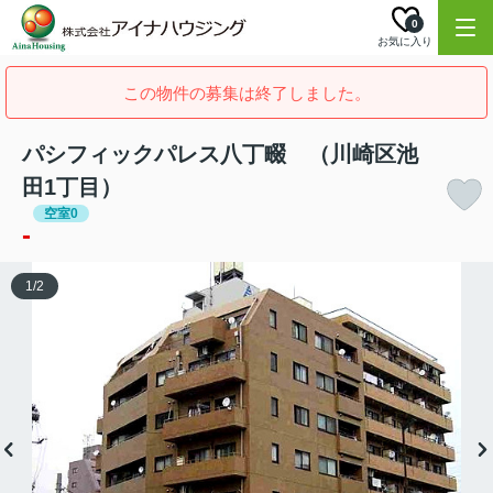
0
お気に入り
この物件の募集は終了しました。
パシフィックパレス八丁畷 （川崎区池
田1丁目）
空室0
-
1
/
2