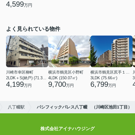
4,599
万円
よく見られている物件
川崎市幸区柳町
横浜市鶴見区小野町
横浜市鶴見区尻手１丁目
2LDK＋S(納戸) (71.36㎡)
4LDK (150.07㎡)
3LDK (75.66㎡)
3
4,199
9,700
6,799
万円
万円
万円
八丁畷駅
パシフィックパレス八丁畷 （川崎区池田1丁目）
株式会社アイナハウジング