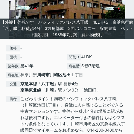
【外観】外観です パシフィックパレス八丁畷 4LDK+S 京浜急行線
「八丁畷」駅徒歩4分 3方角部屋 3面バルコニー 収納豊富 ペット
相談可能 1985年7月築 買い物便利
-
価格
-
4LDK
面積
間取り
築41年
5階/7階建
築年数
所在階
神奈川県
川崎市川崎区
池田
１丁目
所在地
京急本線
「
八丁畷
」駅 徒歩4分
交通
京浜東北線
「
川崎
」駅 バス9分 「池田町」
こだわりポイント満載のパシフィックパレス八丁畷
備考
（川崎区池田1丁目）。身近に人を感じることができる
中古マンションです。物件から徒歩4分の場所に駅があ
れば便利ですね。エレベーター付きの物件はもはやマス
トな条件となっています。川崎市川崎区の京急本線八丁
畷周辺でマイホームをお求めなら、044-230-0480から