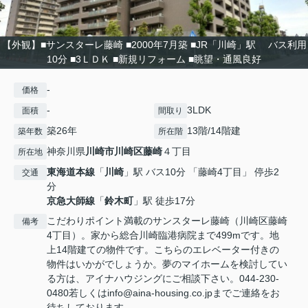
【外観】■サンスターレ藤崎 ■2000年7月築 ■JR「川崎」駅 バス利用
10分 ■3ＬＤＫ ■新規リフォーム ■眺望・通風良好
-
価格
-
3LDK
面積
間取り
築26年
13階/14階建
築年数
所在階
神奈川県
川崎市川崎区
藤崎
４丁目
所在地
東海道本線
「
川崎
」駅 バス10分 「藤崎4丁目」 停歩2
交通
分
京急大師線
「
鈴木町
」駅 徒歩17分
こだわりポイント満載のサンスターレ藤崎（川崎区藤崎
備考
4丁目）。家から総合川崎臨港病院まで499mです。地
上14階建ての物件です。こちらのエレベーター付きの
物件はいかがでしょうか。夢のマイホームを検討してい
る方は、アイナハウジングにご相談下さい。044-230-
0480若しくはinfo@aina-housing.co.jpまでご連絡をお
待ちしております。