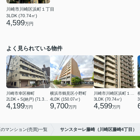
川崎市川崎区浜町１丁目
3LDK (70.74㎡)
4,599
万円
よく見られている物件
川崎市幸区柳町
横浜市鶴見区小野町
川崎市川崎区浜町１丁目
2LDK＋S(納戸) (71.36㎡)
4LDK (150.07㎡)
3LDK (70.74㎡)
3
4,199
9,700
4,599
万円
万円
万円
のマンション(売買)一覧
サンスターレ藤崎（川崎区藤崎4丁目）