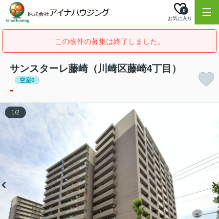
0
お気に入り
この物件の募集は終了しました。
サンスターレ藤崎（川崎区藤崎4丁目）
空室0
-
1
/
2