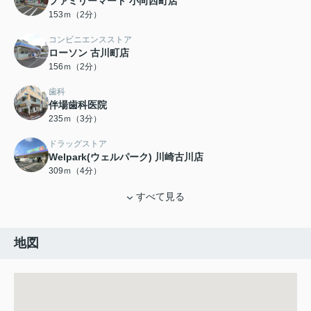
ファミリーマート 小向西町店
153ｍ（2分）
コンビニエンスストア
ローソン 古川町店
156ｍ（2分）
歯科
伴場歯科医院
235ｍ（3分）
ドラッグストア
Welpark(ウェルパーク) 川崎古川店
309ｍ（4分）
すべて見る
地図