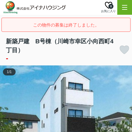
0
お気に入り
この物件の募集は終了しました。
新築戸建 B号棟（川崎市幸区小向西町4
丁目）
-
1
/
1