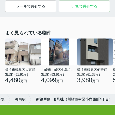
メールで共有する
LINEで共有する
よく見られている物件
横浜市鶴見区大東町
川崎市川崎区中島２丁目
横浜市鶴見区佃野町
3LDK (91.91㎡)
3LDK (93.91㎡)
3LDK (61.33㎡)
2
4,480
4,099
3,980
万円
万円
万円
一覧
矢向駅
新築戸建 B号棟（川崎市幸区小向西町4丁目）