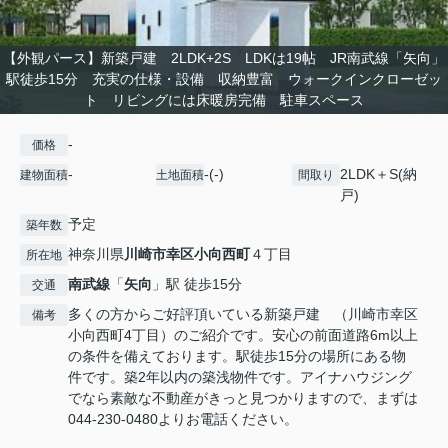
【外観パース】新築戸建 2LDK+2S LDKは19帖 JR南武線「矢向」
駅徒歩15分 充実の仕様・設備 収納豊富 ウォークインクローゼッ
ト リビングには床暖房完備 駐車スペース
-
価格
-
-(-)
2LDK＋S(納
建物面積
土地面積
間取り
戸)
予定
築年数
神奈川県
川崎市幸区
小向西町
４丁目
所在地
南武線
「
矢向
」駅 徒歩15分
交通
多くの方からご好評頂いている新築戸建 （川崎市幸区
備考
小向西町4丁目）のご紹介です。安心の前面道路6m以上
の条件を備えております。駅徒歩15分の場所にある物
件です。築2年以内の築浅物件です。アイナハウジング
でなら素敵な不動産がきっと見つかりますので、まずは
044-230-0480よりお電話ください。