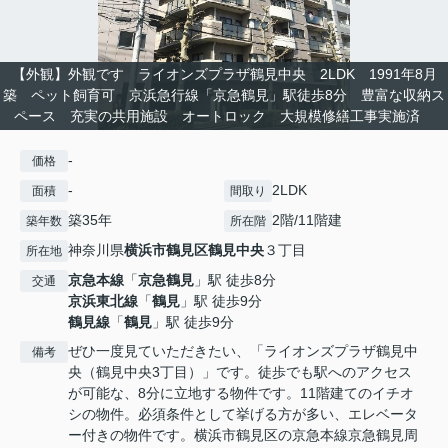
【外観】外観です ライオンズプラザ鶴見中央 2LDK 1991年8月
築 ペット飼育可 京浜急行線「京急鶴見」駅徒歩8分 豊富な収納ス
ペース 充実の共用施設 オートロック 大規模修繕工事実施済
-
価格
-
2LDK
面積
間取り
築35年
2階/11階建
築年数
所在階
神奈川県
横浜市鶴見区
鶴見中央
３丁目
所在地
京急本線
「
京急鶴見
」駅 徒歩8分
交通
京浜東北線
「
鶴見
」駅 徒歩9分
鶴見線
「
鶴見
」駅 徒歩9分
ぜひ一度見ていただきたい、「ライオンズプラザ鶴見中
備考
央（鶴見中央3丁目）」です。徒歩でも駅へのアクセス
が可能な、8分に立地する物件です。11階建てのイチオ
シの物件。必須条件として挙げる方が多い、エレベータ
ー付きの物件です。横浜市鶴見区の京急本線京急鶴見周