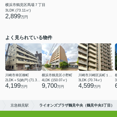
横浜市鶴見区馬場７丁目
3LDK (73.11㎡)
2,899
万円
よく見られている物件
川崎市幸区柳町
横浜市鶴見区小野町
川崎市川崎区浜町１丁目
2LDK＋S(納戸) (71.36㎡)
4LDK (150.07㎡)
3LDK (70.74㎡)
3
4,199
9,700
4,599
万円
万円
万円
京急鶴見駅
ライオンズプラザ鶴見中央（鶴見中央3丁目）