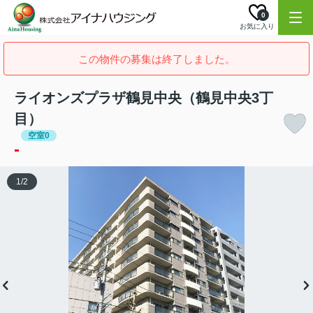
0
お気に入り
この物件の募集は終了しました。
ライオンズプラザ鶴見中央（鶴見中央3丁
目）
空室0
-
1
/
2