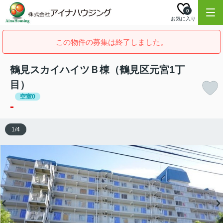
0
お気に入り
この物件の募集は終了しました。
鶴見スカイハイツＢ棟（鶴見区元宮1丁
目）
空室0
-
1
/
4