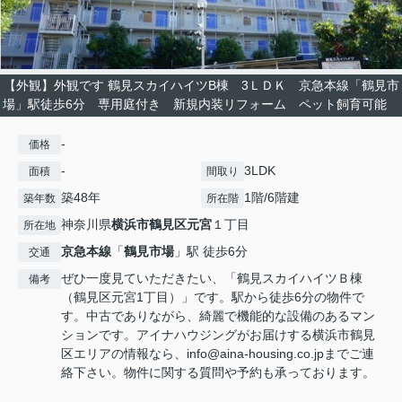
【外観】外観です 鶴見スカイハイツB棟 3ＬＤＫ 京急本線「鶴見市
場」駅徒歩6分 専用庭付き 新規内装リフォーム ペット飼育可能
-
価格
-
3LDK
面積
間取り
築48年
1階/6階建
築年数
所在階
神奈川県
横浜市鶴見区
元宮
１丁目
所在地
京急本線
「
鶴見市場
」駅 徒歩6分
交通
ぜひ一度見ていただきたい、「鶴見スカイハイツＢ棟
備考
（鶴見区元宮1丁目）」です。駅から徒歩6分の物件で
す。中古でありながら、綺麗で機能的な設備のあるマン
ションです。アイナハウジングがお届けする横浜市鶴見
区エリアの情報なら、info@aina-housing.co.jpまでご連
絡下さい。物件に関する質問や予約も承っております。