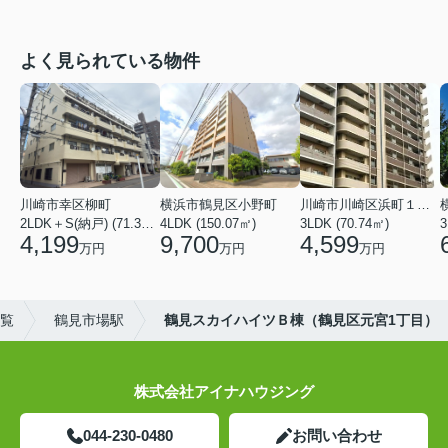
よく見られている物件
川崎市幸区柳町
横浜市鶴見区小野町
川崎市川崎区浜町１丁目
2LDK＋S(納戸) (71.36㎡)
4LDK (150.07㎡)
3LDK (70.74㎡)
3
4,199
9,700
4,599
万円
万円
万円
一覧
鶴見市場駅
鶴見スカイハイツＢ棟（鶴見区元宮1丁目）
株式会社アイナハウジング
044-230-0480
お問い合わせ